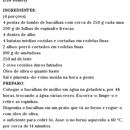
(Clô Dimet)
INGREDIENTES:
(4 porções)
4 postas de lombo de bacalhau com cerca de 250 g cada uma
200 g de folhas de espinafre frescas
4 dentes de alho
4 batatas médias cozidas e cortadas em rodelas finas
2 alhos-porró cortados em rodelas finas
100 g de amêndoas
250 ml de leite
2 ovos cozidos duros fatiados
Óleo de oliva o quanto baste
Sal e pimenta-do-reino moída na hora a gosto
PREPARO:
Coloque o bacalhau de molho em água na geladeira, por 48
horas, trocando a água várias vezes. Escorra-o, limpe-o e
retire as espinhas.
Disponha o bacalhau em um prato que vá ao forno e regue-o
com óleo de oliva,
o suficiente para cobri-lo. Asse-o no forno aquecido a 60 ºC,
por cerca de 14 minutos.