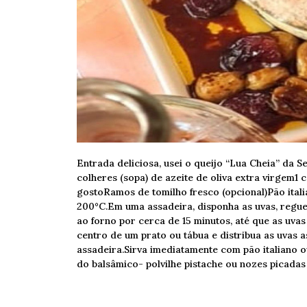
Entrada deliciosa, usei o queijo “Lua Cheia” da S
colheres (sopa) de azeite de oliva extra virgem1 
gostoRamos de tomilho fresco (opcional)Pão ita
200°C.Em uma assadeira, disponha as uvas, regue
ao forno por cerca de 15 minutos, até que as uva
centro de um prato ou tábua e distribua as uvas
assadeira.Sirva imediatamente com pão italiano 
do balsâmico- polvilhe pistache ou nozes picadas