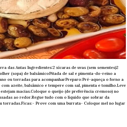
erra das Antas Ingredientes:2 xícaras de uvas (sem sementes)2
colher (sopa) de balsâmicoPitada de sal e pimenta-do-reino a
liano ou torradas para acompanharPreparo:Pré-aqueça o forno a
 com azeite, balsâmico e tempere com sal, pimenta e tomilho.Leve
s estejam macias.Coloque o queijo (de preferência cremoso) no
 assadas ao redor.Regue tudo com o líquido que sobrar da
ou torradas.Ficas:- Prove com uma burrata- Coloque mel no lugar