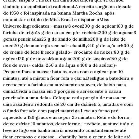
creme, suspiro e nozes em uma sobremesa que se tornou
símbolo da confeitaria tradicional.A receita surgiu na década
de 1950 e foi inspirada na baiana Martha Rocha, após
conquistar o título de Miss Brasil e disputar oMiss
Universo.Ingredientes:- massa:8 ovos200 g de açúcar160 g de
farinha de trigo15 g de cacau em pó- recheio:200 g de açúcar6
gemas peneiradas25 g de amido de milho200 g de leite de
coco20 g de manteiga sem sal- chantilly:40 g de açúcar500 g
de creme de leite fresco gelado- crocante de nozes:80 g de
açúcar120 g de nozesMontagem:200 g de suspiros150 g de
fios de ovos- calda: 250 a de áqua e 100 a de acúcar)-
Preparo:Para a massa: bata os ovos com o açúcar por 10
minutos, até a mistura ficar fofa e clara.Desligue a batedeira e
acrescente a farinha em movimentos suaves, de baixo para
cima.Dívida a massa em 3 porções e acrescente o cacau
peneirado a uma delas. Coloque cada porção de massa em
uma assadeira redonda de 20 cm de diâmetro, untadas e com
o fundo forrado com papel manteiga.Leve ao forno pré-
aquecido a 180 graus e asse por 25 minutos. Retire do forno,
deixe esfriar 10 minutos, desenforme.- recheio, misture tudo e
leve ao fogo em banho maria mexendo constantemente até
ficar cremoso e espesso.- chantilly, bata o creme de leite até