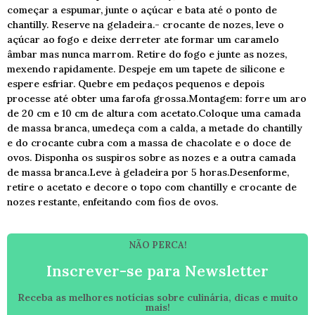
começar a espumar, junte o açúcar e bata até o ponto de
chantilly. Reserve na geladeira.- crocante de nozes, leve o
açúcar ao fogo e deixe derreter ate formar um caramelo
âmbar mas nunca marrom. Retire do fogo e junte as nozes,
mexendo rapidamente. Despeje em um tapete de silicone e
espere esfriar. Quebre em pedaços pequenos e depois
processe até obter uma farofa grossa.Montagem: forre um aro
de 20 cm e 10 cm de altura com acetato.Coloque uma camada
de massa branca, umedeça com a calda, a metade do chantilly
e do crocante cubra com a massa de chacolate⁠ e o doce de
ovos. Disponha os suspiros sobre as nozes e a outra camada
de massa branca.Leve à geladeira por 5 horas.Desenforme,
retire o acetato e decore o topo com chantilly e crocante de
nozes restante, enfeitando com fios de ovos.
NÃO PERCA!
Inscrever-se para Newsletter
Receba as melhores notícias sobre culinária, dicas e muito
mais!