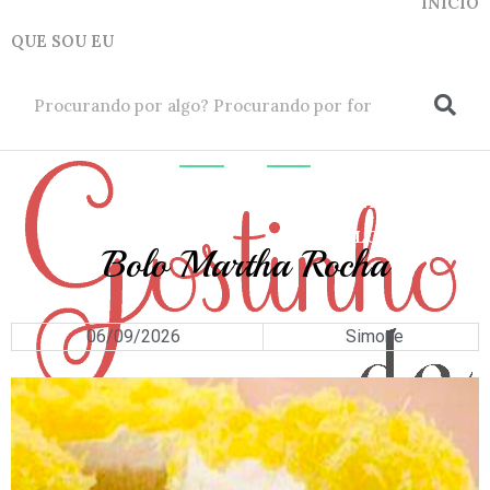
INICIO
QUE SOU EU
ok
PÃES
,
TORTAS
E
BOLOS
Bolo Martha Rocha
06/09/2026
Simone