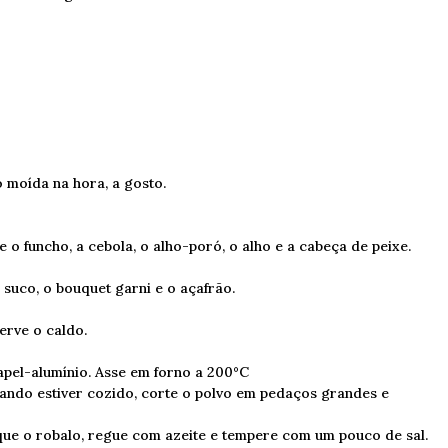
o moída na hora, a gosto.
 o funcho, a cebola, o alho-poró, o alho e a cabeça de peixe.
suco, o bouquet garni e o açafrão.
erve o caldo.
apel-alumínio. Asse em forno a 200°C
Quando estiver cozido, corte o polvo em pedaços grandes e
oque o robalo, regue com azeite e tempere com um pouco de sal.