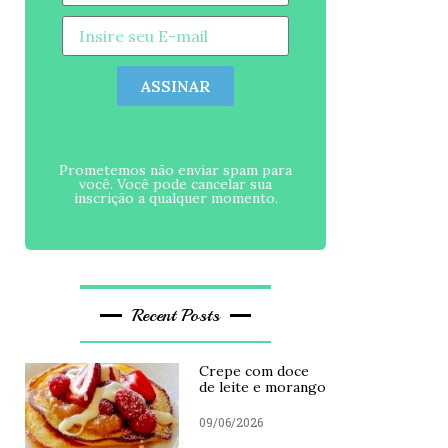
ASSINAR
Prometemos não enviar spam para
você. Você pode cancelar sua
inscrição a qualquer momento.
Recent Posts
Crepe com doce
de leite e morango
09/06/2026