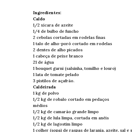
Ingredientes:
Caldo
1/2 xicara de azeite
1/4 de bulbo de funcho
2 cebolas cortadas em rodelas finas
1 talo de alho-poró cortado em rodelas
2 dentes de alho picados
1 cabeça de peixe branco
21 de água
1 bouquet garni (salsinha, tomilho e louro)
1 lata de tomate pelado
3 pistilos de açafrão.
Caldeirada
1 kg de polvo
1/2 kg de robalo cortado em pedaços
médios
1/2 kg de camarão grande limpo
1/2 kg de lula limpa, cortada em anéis
1/2 kg de lagostim limpo
1 colher (sopa) de raspas de laranja, azeite, sal e 