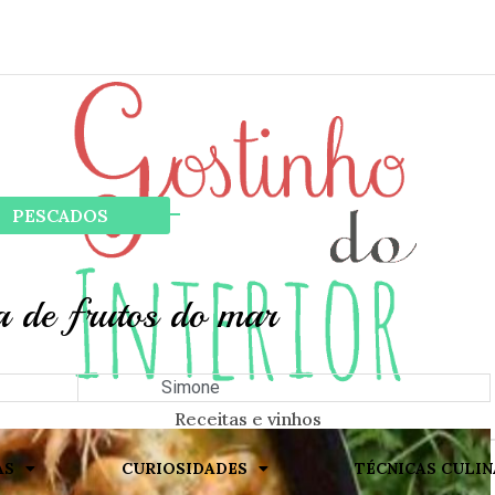
ok
PESCADOS
a de frutos do mar
Simone
Receitas e vinhos
AS
CURIOSIDADES
TÉCNICAS CULIN