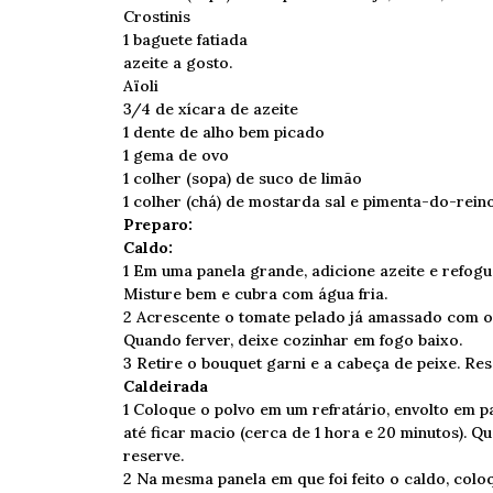
Crostinis
1 baguete fatiada
azeite a gosto.
Aïoli
3/4 de xícara de azeite
1 dente de alho bem picado
1 gema de ovo
1 colher (sopa) de suco de limão
1 colher (chá) de mostarda sal e pimenta-do-rein
Preparo:
Caldo:
1 Em uma panela grande, adicione azeite e refogue
Misture bem e cubra com água fria.
2 Acrescente o tomate pelado já amassado com o 
Quando ferver, deixe cozinhar em fogo baixo.
3 Retire o bouquet garni e a cabeça de peixe. Res
Caldeirada
1 Coloque o polvo em um refratário, envolto em p
até ficar macio (cerca de 1 hora e 20 minutos). 
reserve.
2 Na mesma panela em que foi feito o caldo, col