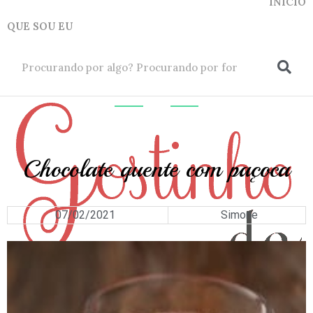
INICIO
QUE SOU EU
ok
BEBIDAS
Chocolate quente com paçoca
07/02/2021
Simone