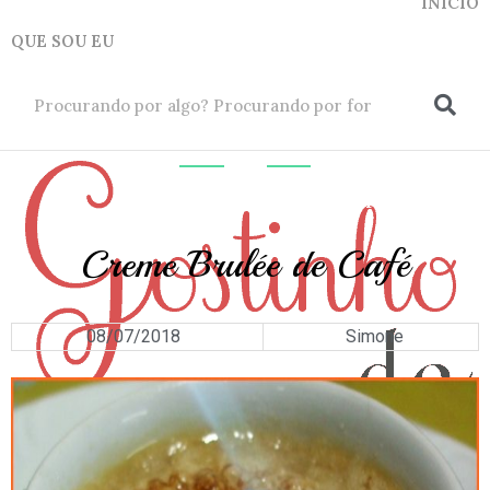
INICIO
QUE SOU EU
ok
DOCES
E
SOBREMESAS
Creme Brulée de Café
08/07/2018
Simone