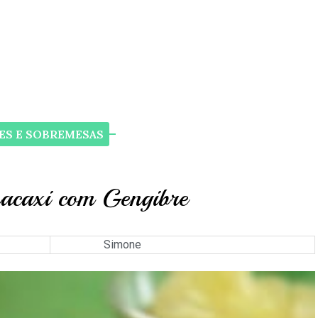
ok
ES E SOBREMESAS
acaxi com Gengibre
Simone