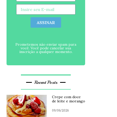
ASSINAR
Prometemos não enviar spam para
você. Você pode cancelar sua
inscrição a qualquer momento.
Recent Posts
Crepe com doce
de leite e morango
09/06/2026