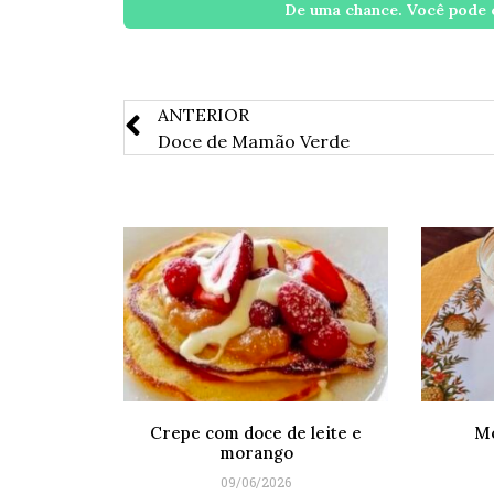
De uma chance. Você pode c
ANTERIOR
Doce de Mamão Verde
Crepe com doce de leite e
Mo
morango
09/06/2026