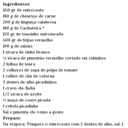
Ingredientes:
650 gr de entrecosto
180 g de chouriço de carne
200 g de linguiça calabresa
180 g de Cacholeira *
120 gr de toucinho entremeado
500 gr de feijão vermelho
100 g de salsão
1 xícara de vinho branco
½ xícara de pimentão vermelho cortado em cubinhos
2 folhas de louro
2 colheres de sopa de polpa de tomate
1 colher de chá de colorau
3 dentes de alho picadinhos
1 cravo-da-Índia
1/2 xícara de azeite
½ maço de couve picada
1 cebola picadinha
Sal e pimenta-do-reino a gosto
Preparo:
Na véspera: Tempere o entrecosto com 2 dentes de alho, sal, 1