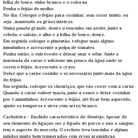
folha de louro, vinho branco e o colorau.
Ponha o feijão de molho.
No dia: Coloque o feijão para cozinhar, sem cozer muito, ou
seja , mantendo os grãos inteiros.
Numa panela grande, doure o toucinho em azeite, junte a
cebola, o salsão, o alho e a folha de louro, doure.
Em seguida coloque o pimentão, refogue mais alguns
minutinhos e acrescente a polpa de tomates.
Ponha então, o entrecosto e deixar suar e selar. Junte a
marinada da carne e adicione um pouco da água onde se
cozeu o feijão. Acrescente o cravo.
Deixe que a carne cozinhe e se necessário junte mais da água
do feijão.
Em seguida, coloque os chouriços, que vão cozer com a carne.
Quando a carne estiver macia, junte a couve e deixe cozinhar
por 5 minutinhos. Acrescente o feijão, até ficar bem aquecido,
ajuste os temperos e sirva com arroz branco.
Cacholeira – Enchido característico do Alentejo. Apesar de
seu elemento de ligação ser o fígado de porco e não o sangue,
tem o aspecto de morcela. O recheio leva toucinho e alguns
miúdos muito bem temperados com ervas aromáticas.