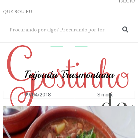
INICIO
QUE SOU EU
ok
CARNES
Feijoada Trasmontana
09/04/2018
Simone