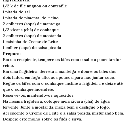
Ingredientes
:
1/2 k de filé mignon ou contrafilé
1 pitada de sal
1 pitada de pimenta-do-reino
2 colheres (sopa) de manteiga
1/2 xícara (chá) de conhaque
2 colheres (sopa) de mostarda
1 caixinha de Creme de Leite
1 colher (sopa) de salsa picada
Preparo
:
Em um recipiente, tempere os bifes com o sal e a pimenta-do-
reino.
Em uma frigideira, derreta a manteiga e doure os bifes dos
dois lados, em fogo alto, aos poucos, para não juntar suco.
Regue os bifes com o conhaque, incline a frigideira e deixe até
que o conhaque incendeie.
Reserve-os, mantendo-os aquecidos.
Na mesma frigideira, coloque meia xícara (chá) de água
fervente. Junte a mostarda, mexa bem e desligue o fogo.
Acrescente o Creme de Leite e a salsa picada, misturando bem.
Despeje este molho sobre os filés e sirva.