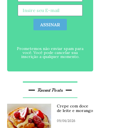
ASSINAR
Prometemos não enviar spam para
você. Você pode cancelar sua
inscrição a qualquer momento.
Recent Posts
Crepe com doce
de leite e morango
09/06/2026