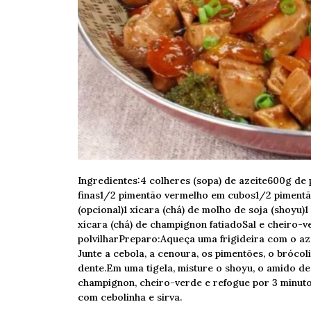
Ingredientes:4 colheres (sopa) de azeite600g de 
finas1/2 pimentão vermelho em cubos1/2 pimentã
(opcional)1 xícara (chá) de molho de soja (shoyu)
xícara (chá) de champignon fatiadoSal e cheiro-
polvilharPreparo:Aqueça uma frigideira com o azei
Junte a cebola, a cenoura, os pimentões, o brócol
dente.Em uma tigela, misture o shoyu, o amido de 
champignon, cheiro-verde e refogue por 3 minutos
com cebolinha e sirva.