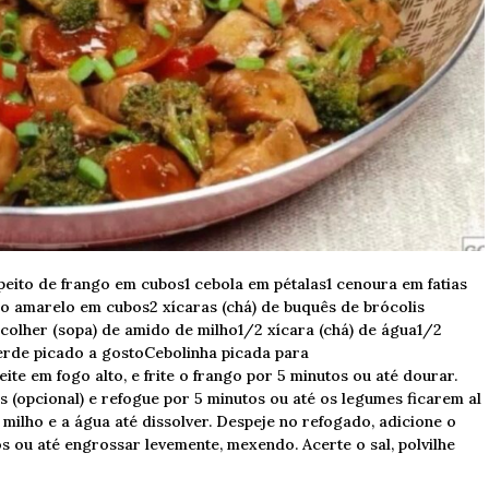
peito de frango em cubos1 cebola em pétalas1 cenoura em fatias
o amarelo em cubos2 xícaras (chá) de buquês de brócolis
1 colher (sopa) de amido de milho1/2 xícara (chá) de água1/2
verde picado a gostoCebolinha picada para
te em fogo alto, e frite o frango por 5 minutos ou até dourar.
is (opcional) e refogue por 5 minutos ou até os legumes ficarem al
milho e a água até dissolver. Despeje no refogado, adicione o
 ou até engrossar levemente, mexendo. Acerte o sal, polvilhe