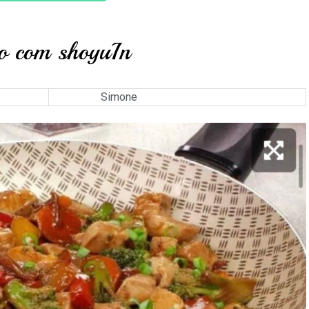
o com shoyuIn
Simone