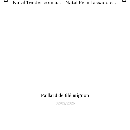
Natal Tender com ameixa fresca
Natal Pernil assado com shoyu e frutas
Paillard de filé mignon
02/02/2026