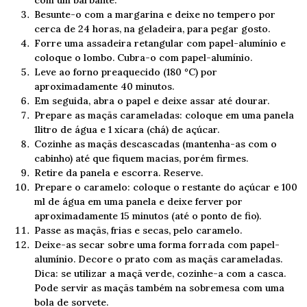
com um barbante.
Besunte-o com a margarina e deixe no tempero por
cerca de 24 horas, na geladeira, para pegar gosto.
Forre uma assadeira retangular com papel-alumínio e
coloque o lombo. Cubra-o com papel-alumínio.
Leve ao forno preaquecido (180 ºC) por
aproximadamente 40 minutos.
Em seguida, abra o papel e deixe assar até dourar.
Prepare as maçãs carameladas: coloque em uma panela
1litro de água e 1 xícara (chá) de açúcar.
Cozinhe as maçãs descascadas (mantenha-as com o
cabinho) até que fiquem macias, porém firmes.
Retire da panela e escorra. Reserve.
Prepare o caramelo: coloque o restante do açúcar e 100
ml de água em uma panela e deixe ferver por
aproximadamente 15 minutos (até o ponto de fio).
Passe as maçãs, frias e secas, pelo caramelo.
Deixe-as secar sobre uma forma forrada com papel-
alumínio. Decore o prato com as maçãs carameladas.
Dica: se utilizar a maçã verde, cozinhe-a com a casca.
Pode servir as maçãs também na sobremesa com uma
bola de sorvete.