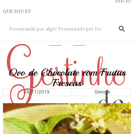
INICIO
QUE SOU EU
ok
DOCES
E
SOBREMESAS
Ovo de Chocolate com Frutas
Frescas
04/21/2019
Simone