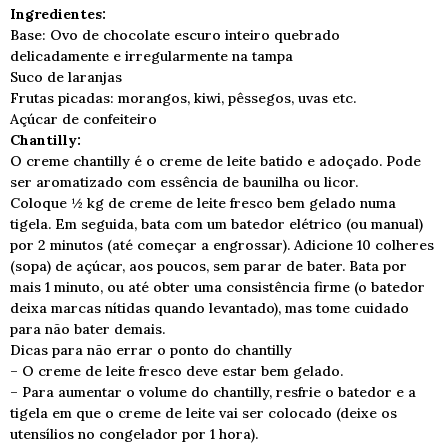
Ingredientes:
Base: Ovo de chocolate escuro inteiro quebrado
delicadamente e irregularmente na tampa
Suco de laranjas
Frutas picadas: morangos, kiwi, pêssegos, uvas etc.
Açúcar de confeiteiro
Chantilly:
O creme chantilly é o creme de leite batido e adoçado. Pode
ser aromatizado com essência de baunilha ou licor.
Coloque ½ kg de creme de leite fresco bem gelado numa
tigela. Em seguida, bata com um batedor elétrico (ou manual)
por 2 minutos (até começar a engrossar). Adicione 10 colheres
(sopa) de açúcar, aos poucos, sem parar de bater. Bata por
mais 1 minuto, ou até obter uma consistência firme (o batedor
deixa marcas nítidas quando levantado), mas tome cuidado
para não bater demais.
Dicas para não errar o ponto do chantilly
– O creme de leite fresco deve estar bem gelado.
– Para aumentar o volume do chantilly, resfrie o batedor e a
tigela em que o creme de leite vai ser colocado (deixe os
utensílios no congelador por 1 hora).