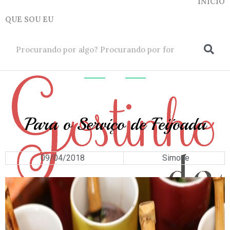
INICIO
QUE SOU EU
ok
INSPIRAÇÕES
Para o Serviço de Feijoada
09/04/2018
Simone