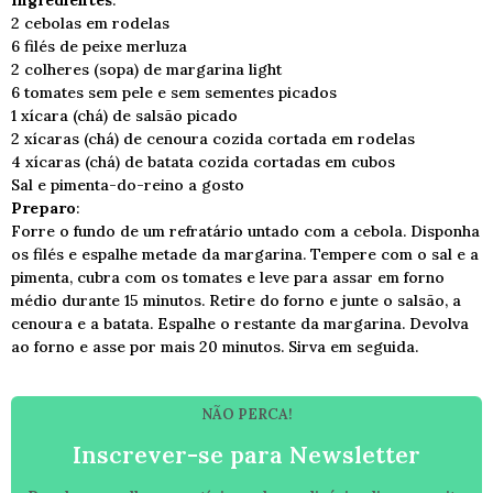
Ingredientes
:
2 cebolas em rodelas
6 filés de peixe merluza
2 colheres (sopa) de margarina light
6 tomates sem pele e sem sementes picados
1 xícara (chá) de salsão picado
2 xícaras (chá) de cenoura cozida cortada em rodelas
4 xícaras (chá) de batata cozida cortadas em cubos
Sal e pimenta-do-reino a gosto
Preparo
:
Forre o fundo de um refratário untado com a cebola. Disponha
os filés e espalhe metade da margarina. Tempere com o sal e a
pimenta, cubra com os tomates e leve para assar em forno
médio durante 15 minutos. Retire do forno e junte o salsão, a
cenoura e a batata. Espalhe o restante da margarina. Devolva
ao forno e asse por mais 20 minutos. Sirva em seguida.
NÃO PERCA!
Inscrever-se para Newsletter