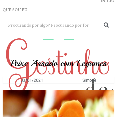
INICIO
QUE SOU EU
ok
PESCADOS
Peixe Assado com Legumes
03/01/2021
Simone