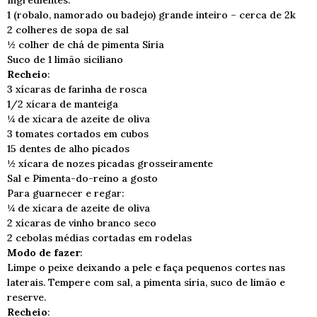
Ingredientes:
1 (robalo, namorado ou badejo) grande inteiro – cerca de 2k
2 colheres de sopa de sal
½ colher de chá de pimenta Síria
Suco de 1 limão siciliano
Recheio
:
3 xícaras de farinha de rosca
1/2 xícara de manteiga
¼ de xícara de azeite de oliva
3 tomates cortados em cubos
15 dentes de alho picados
½ xícara de nozes picadas grosseiramente
Sal e Pimenta-do-reino a gosto
Para guarnecer e regar:
¼ de xícara de azeite de oliva
2 xícaras de vinho branco seco
2 cebolas médias cortadas em rodelas
Modo de fazer
:
Limpe o peixe deixando a pele e faça pequenos cortes nas
laterais. Tempere com sal, a pimenta síria, suco de limão e
reserve.
Recheio
: