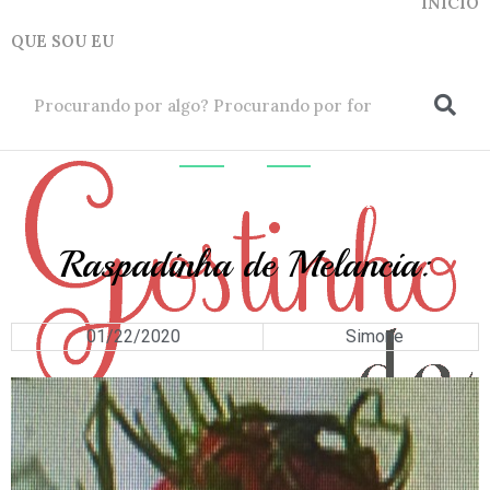
INICIO
QUE SOU EU
ok
DOCES
E
SOBREMESAS
Raspadinha de Melancia:
01/22/2020
Simone