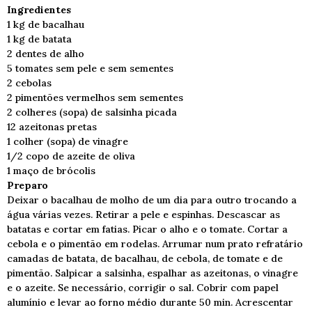
Ingredientes
1 kg de bacalhau
1 kg de batata
2 dentes de alho
5 tomates sem pele e sem sementes
2 cebolas
2 pimentões vermelhos sem sementes
2 colheres (sopa) de salsinha picada
12 azeitonas pretas
1 colher (sopa) de vinagre
1/2 copo de azeite de oliva
1 maço de brócolis
Preparo
Deixar o bacalhau de molho de um dia para outro trocando a
água várias vezes. Retirar a pele e espinhas. Descascar as
batatas e cortar em fatias. Picar o alho e o tomate. Cortar a
cebola e o pimentão em rodelas. Arrumar num prato refratário
camadas de batata, de bacalhau, de cebola, de tomate e de
pimentão. Salpicar a salsinha, espalhar as azeitonas, o vinagre
e o azeite. Se necessário, corrigir o sal. Cobrir com papel
alumínio e levar ao forno médio durante 50 min. Acrescentar