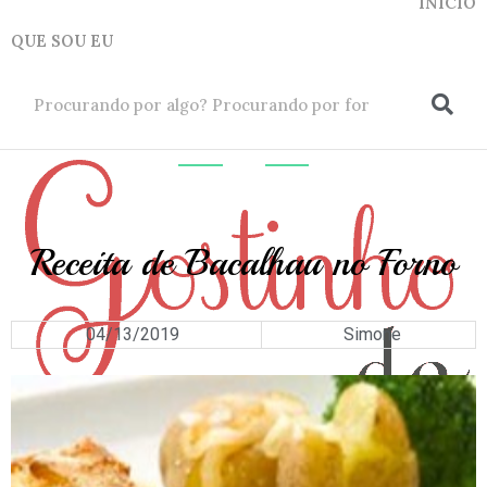
INICIO
QUE SOU EU
ok
PESCADOS
Receita de Bacalhau no Forno
04/13/2019
Simone