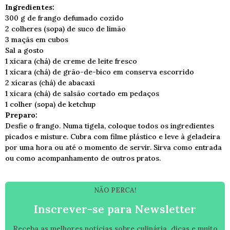
Ingredientes:
300 g de frango defumado cozido
2 colheres (sopa) de suco de limão
3 maçãs em cubos
Sal a gosto
1 xícara (chá) de creme de leite fresco
1 xícara (chá) de grão-de-bico em conserva escorrido
2 xícaras (chá) de abacaxi
1 xícara (chá) de salsão cortado em pedaços
1 colher (sopa) de ketchup
Preparo:
Desfie o frango. Numa tigela, coloque todos os ingredientes
picados e misture. Cubra com filme plástico e leve à geladeira
por uma hora ou até o momento de servir. Sirva como entrada
ou como acompanhamento de outros pratos.
NÃO PERCA!
Inscrever-se para Newsletter
Receba as melhores notícias sobre culinária, dicas e muito