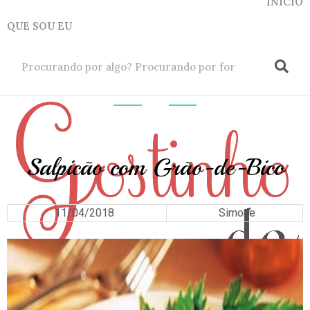
INICIO
QUE SOU EU
ok
ENTRADAS
Salpicão com Grão-de-Bico
11/04/2018
Simone