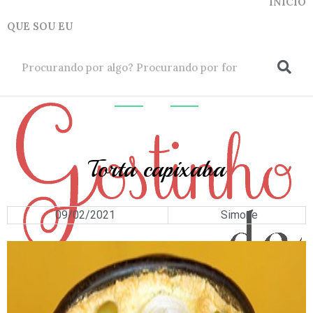
INICIO
QUE SOU EU
ok
PESCADOS
Torta capixaba
09/02/2021
Simone