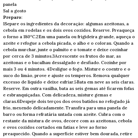
panela
Sal a gosto
Preparo
:
1Separe os ingredientes da decoração: algumas azeitonas, a
cebola em rodelas e os dois ovos cozidos. Reserve. Preaqueça
o forno a 180°C.2Em uma panela ou frigideira grande, aqueça o
azeite e refogue a cebola picada, o alho e o colorau. Quando a
cebola murchar, junte o palmito e o tomate e deixe cozinhar
por cerca de 3 minutos.3Acrescente os frutos do mar, as
azeitonas e o bacalhau dessalgado e desfiado. Cozinhe por
mais 3 ou 4 minutos. 4Desligue o fogo. Misture o coentro e o
suco do limão, prove e ajuste os temperos. Remova qualquer
excesso de líquido e deixe esfriar.5Bata em neve as seis claras.
Reserve. Em outra vasilha, bata as seis gemas até ficarem fofas
e esbranquiçadas. Com delicadeza, misture gemas e
claras.6Despeje dois terços dos ovos batidos no refogado já
frio, mexendo delicadamente. Transfira para uma panela de
barro ou forma refratária untada com azeite. Cubra com o
restante da mistura de ovos, decore com as azeitonas, cebola
e ovos cozidos cortados em fatias e leve ao forno
preaquecido. Quando a superfície estiver bem dourada, retire