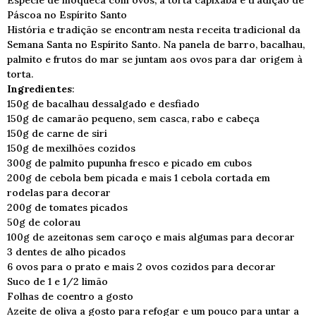
Espécie de moqueca com ovos, a torta capixaba é tradição de
Páscoa no Espírito Santo
História e tradição se encontram nesta receita tradicional da
Semana Santa no Espírito Santo. Na panela de barro, bacalhau,
palmito e frutos do mar se juntam aos ovos para dar origem à
torta.
Ingredientes
:
150g de bacalhau dessalgado e desfiado
150g de camarão pequeno, sem casca, rabo e cabeça
150g de carne de siri
150g de mexilhões cozidos
300g de palmito pupunha fresco e picado em cubos
200g de cebola bem picada e mais 1 cebola cortada em
rodelas para decorar
200g de tomates picados
50g de colorau
100g de azeitonas sem caroço e mais algumas para decorar
3 dentes de alho picados
6 ovos para o prato e mais 2 ovos cozidos para decorar
Suco de 1 e 1/2 limão
Folhas de coentro a gosto
Azeite de oliva a gosto para refogar e um pouco para untar a