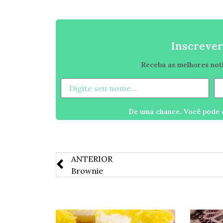
Inscrever
Receba as melhores notíc
De uma chance. Você pode c
ANTERIOR
Brownie