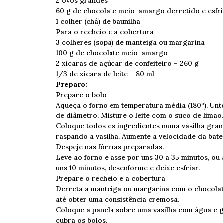
2 ovos grandes
60 g de chocolate meio-amargo derretido e esfr
1 colher (chá) de baunilha
Para o recheio e a cobertura
3 colheres (sopa) de manteiga ou margarina
100 g de chocolate meio-amargo
2 xícaras de açúcar de confeiteiro – 260 g
1/3 de xícara de leite – 80 ml
Preparo:
Prepare o bolo
Aqueça o forno em temperatura média (180º). Unte
de diâmetro. Misture o leite com o suco de limã
Coloque todos os ingredientes numa vasilha gran
raspando a vasilha. Aumente a velocidade da bate
Despeje nas fôrmas preparadas.
Leve ao forno e asse por uns 30 a 35 minutos, ou 
uns 10 minutos, desenforme e deixe esfriar.
Prepare o recheio e a cobertura
Derreta a manteiga ou margarina com o chocolate
até obter uma consistência cremosa.
Coloque a panela sobre uma vasilha com água e ge
cubra os bolos.