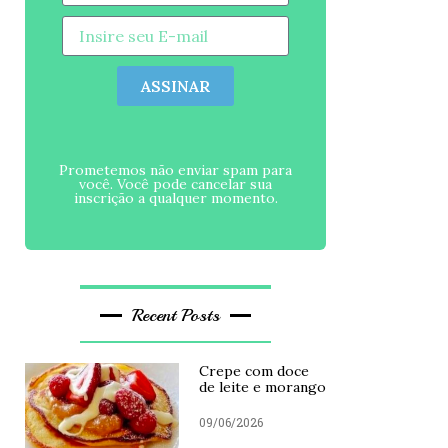
ASSINAR
Prometemos não enviar spam para
você. Você pode cancelar sua
inscrição a qualquer momento.
Recent Posts
Crepe com doce
de leite e morango
09/06/2026