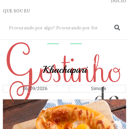
INICIO
QUE SOU EU
ok
PÃES
,
TORTAS
E
BOLOS
Khachapuri
06/09/2026
Simone