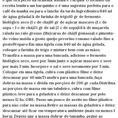
e que fica perto da Armênia, Rússia e Turquia. O formato da
receita lembra um barquinho e é uma sugestão perfeita para o
café da manhã ou para o lanche da tarde.Ingredientes:640 ml
de água gelada1 k de farinha de trigo10 gr de fermento
biológico seco (1 c de cha)10 gr de açúcar mascavo (1 c de
sopa + 1 c de chá)25 gr de sal (2 c de sopa)1.8 k de muçarela
ralada no ralo grosso (18xícaras de chá)9 gemassal e pimenta-
do-reino moída a gosto queijo pecorino romano ralado fino a
gostoPreparo:Em uma tigela com 640 ml de água gelada,
coloque a farinha de trigo e misture bem com as mãos.
Transfira a massa para uma bancada, adicione o fermento
biológico seco, sove por 3min junte o açúcar mascavo e sove
por mais 3 min. Incorpore o sal e sove novamente por 3 min.
Coloque em uma tigela, cubra com plástico filme e deixe
descansar por 40 min.Transfira para uma bancada, faça
dobras na massa e dívida em porções de 200 gr cada.Distribua
as porções de massa em um tabuleiro, cubra com filme
plástico, leve para a geladeira e deixe descansar por pelo
menos 12 hs. OBS.: Passe um pouco de azeite no filme plástico
para não colar na massa.Retire as massas da geladeira e deixe
descansar até ficar em temperatura ambiente (mais ou menos 1
hora). Depois que a massa dobrar de tamanho, pegue as