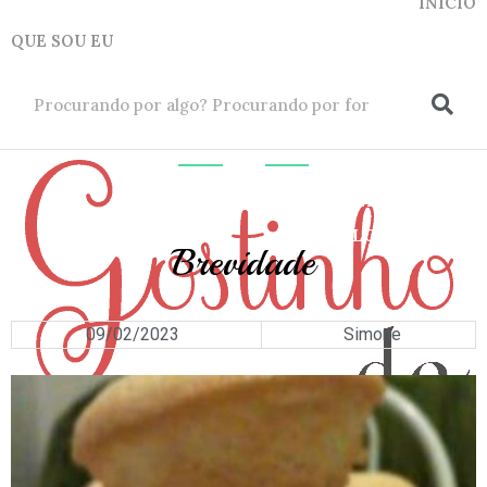
INICIO
QUE SOU EU
ok
PÃES
,
TORTAS
E
BOLOS
Brevidade
09/02/2023
Simone