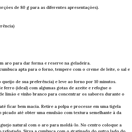
porções de 80 g para as diferentes apresentações).
erência)
um aro para dar forma e reserve na geladeira.
cumbuca apta para o forno, tempere com o creme de leite, o sal e
 queijo de sua preferência) e leve ao forno por 10 minutos.
de ferro (ideal) com algumas gotas de azeite e refogue o
de limão e vinho branco para concentrar os sabores durante o
até ficar bem macia. Retire a polpa e processe em uma tigela
ho picado até obter uma emulsão com textura semelhante à da
guejo natural com o aro para moldá-lo. No centro coloque a
o refogado. Sirva a cumbuca com o gratinado do outro lado do