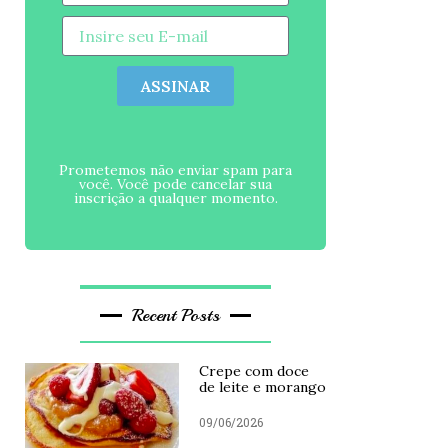
ASSINAR
Prometemos não enviar spam para
você. Você pode cancelar sua
inscrição a qualquer momento.
Recent Posts
Crepe com doce
de leite e morango
09/06/2026