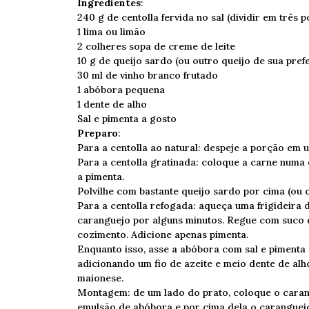
Ingredientes
:
240 g de centolla fervida no sal (dividir em três 
1 lima ou limão
2 colheres sopa de creme de leite
10 g de queijo sardo (ou outro queijo de sua pref
30 ml de vinho branco frutado
1 abóbora pequena
1 dente de alho
Sal e pimenta a gosto
Preparo
:
Para a centolla ao natural: despeje a porção em 
Para a centolla gratinada: coloque a carne numa 
a pimenta.
Polvilhe com bastante queijo sardo por cima (ou o
Para a centolla refogada: aqueça uma frigideira 
caranguejo por alguns minutos. Regue com suco 
cozimento. Adicione apenas pimenta.
Enquanto isso, asse a abóbora com sal e pimenta 
adicionando um fio de azeite e meio dente de al
maionese.
Montagem: de um lado do prato, coloque o caran
emulsão de abóbora e por cima dela o caranguej