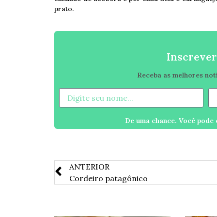
prato.
Inscrever
Receba as melhores notíc
De uma chance. Você pode c
ANTERIOR
Cordeiro patagônico