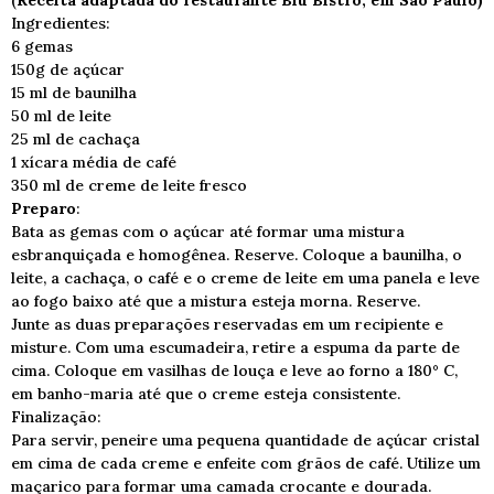
(
Receita adaptada do restaurante Blú Bistrô, em São Paulo)
Ingredientes:
6 gemas
150g de açúcar
15 ml de baunilha
50 ml de leite
25 ml de cachaça
1 xícara média de café
350 ml de creme de leite fresco
Preparo
:
Bata as gemas com o açúcar até formar uma mistura
esbranquiçada e homogênea. Reserve. Coloque a baunilha, o
leite, a cachaça, o café e o creme de leite em uma panela e leve
ao fogo baixo até que a mistura esteja morna. Reserve.
Junte as duas preparações reservadas em um recipiente e
misture. Com uma escumadeira, retire a espuma da parte de
cima. Coloque em vasilhas de louça e leve ao forno a 180° C,
em banho-maria até que o creme esteja consistente.
Finalização:
Para servir, peneire uma pequena quantidade de açúcar cristal
em cima de cada creme e enfeite com grãos de café. Utilize um
maçarico para formar uma camada crocante e dourada.