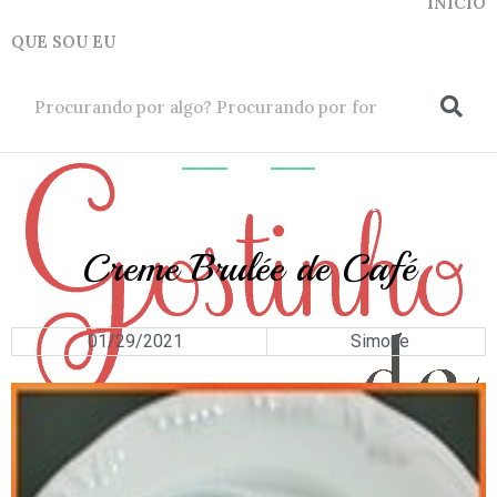
INICIO
QUE SOU EU
ok
DOCES
E
SOBREMESAS
Creme Brulée de Café
01/29/2021
Simone