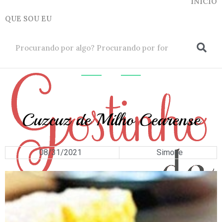
INICIO
QUE SOU EU
ok
ARROZ
E
GRÃOS
Cuzcuz de Milho Cearense
08/31/2021
Simone