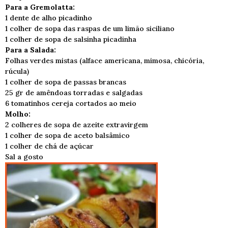
Para a Gremolatta:
1 dente de alho picadinho
1 colher de sopa das raspas de um limão siciliano
1 colher de sopa de salsinha picadinha
Para a Salada:
Folhas verdes mistas (alface americana, mimosa, chicória,
rúcula)
1 colher de sopa de passas brancas
25 gr de amêndoas torradas e salgadas
6 tomatinhos cereja cortados ao meio
Molho:
2 colheres de sopa de azeite extravirgem
1 colher de sopa de aceto balsâmico
1 colher de chá de açúcar
Sal a gosto