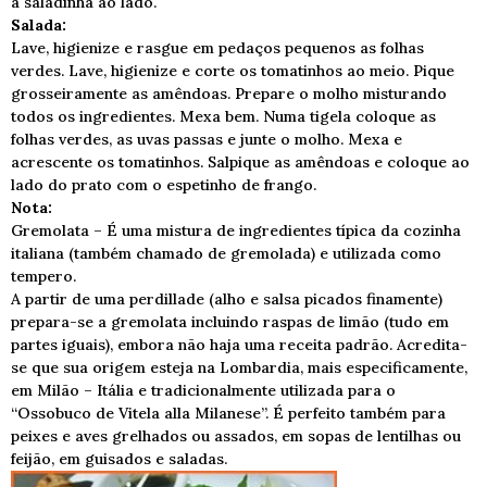
a saladinha ao lado.
Salada:
Lave, higienize e rasgue em pedaços pequenos as folhas
verdes. Lave, higienize e corte os tomatinhos ao meio. Pique
grosseiramente as amêndoas. Prepare o molho misturando
todos os ingredientes. Mexa bem. Numa tigela coloque as
folhas verdes, as uvas passas e junte o molho. Mexa e
acrescente os tomatinhos. Salpique as amêndoas e coloque ao
lado do prato com o espetinho de frango.
Nota:
Gremolata – É uma mistura de ingredientes típica da cozinha
italiana (também chamado de gremolada) e utilizada como
tempero.
A partir de uma perdillade (alho e salsa picados finamente)
prepara-se a gremolata incluindo raspas de limão (tudo em
partes iguais), embora não haja uma receita padrão. Acredita-
se que sua origem esteja na Lombardia, mais especificamente,
em Milão – Itália e tradicionalmente utilizada para o
“Ossobuco de Vitela alla Milanese”. É perfeito também para
peixes e aves grelhados ou assados, em sopas de lentilhas ou
feijão, em guisados e saladas.