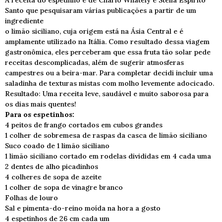
A receita do espetinho é de Charlô Whately e Stella Espírito
Santo que pesquisaram várias publicações a partir de um
ingrediente
o limão siciliano, cuja origem está na Ásia Central e é
amplamente utilizado na Itália. Como resultado dessa viagem
gastronômica, eles perceberam que essa fruta tão solar pede
receitas descomplicadas, além de sugerir atmosferas
campestres ou a beira-mar. Para completar decidi incluir uma
saladinha de texturas mistas com molho levemente adocicado.
Resultado: Uma receita leve, saudável e muito saborosa para
os dias mais quentes!
Para os espetinhos:
4 peitos de frango cortados em cubos grandes
1 colher de sobremesa de raspas da casca de limão siciliano
Suco coado de 1 limão siciliano
1 limão siciliano cortado em rodelas divididas em 4 cada uma
2 dentes de alho picadinhos
4 colheres de sopa de azeite
1 colher de sopa de vinagre branco
Folhas de louro
Sal e pimenta-do-reino moída na hora a gosto
4 espetinhos de 26 cm cada um