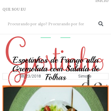
INICIO
QUE SOU EU
ok
AVES
Espetinhos de Frango alla
Gremolata com Salada de
Folhas
08/23/2018
Simone