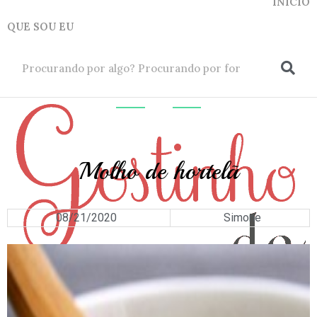
INICIO
QUE SOU EU
ok
OUTROS
Molho de hortelã
08/21/2020
Simone