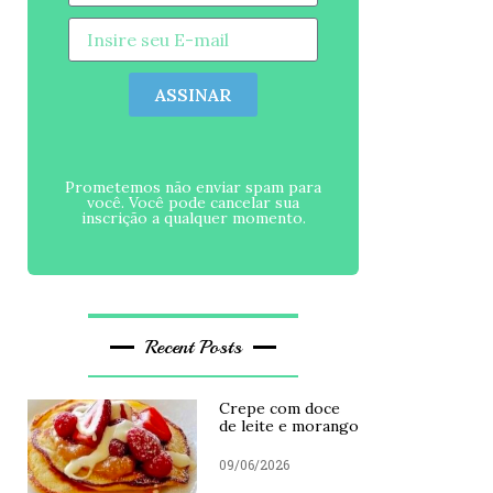
ASSINAR
Prometemos não enviar spam para
você. Você pode cancelar sua
inscrição a qualquer momento.
Recent Posts
Crepe com doce
de leite e morango
09/06/2026