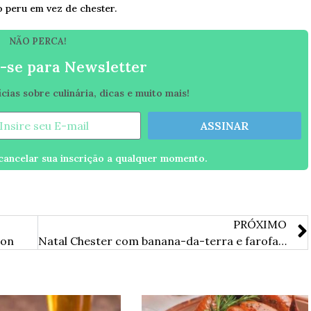
o peru em vez de chester.
NÃO PERCA!
-se para Newsletter
ias sobre culinária, dicas e muito mais!
ASSINAR
ancelar sua inscrição a qualquer momento.
PRÓXIMO
con
Natal Chester com banana-da-terra e farofa de arroz