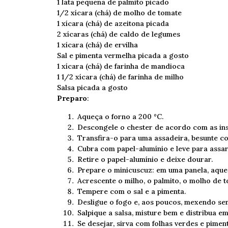
1 lata pequena de palmito picado
1/2 xícara (chá) de molho de tomate
1 xícara (chá) de azeitona picada
2 xícaras (chá) de caldo de legumes
1 xícara (chá) de ervilha
Sal e pimenta vermelha picada a gosto
1 xícara (chá) de farinha de mandioca
1 1/2 xícara (chá) de farinha de milho
Salsa picada a gosto
Preparo
:
Aqueça o forno a 200 °C.
Descongele o chester de acordo com as in
Transfira-o para uma assadeira, besunte co
Cubra com papel-alumínio e leve para assar
Retire o papel-alumínio e deixe dourar.
Prepare o minicuscuz: em uma panela, aqueça
Acrescente o milho, o palmito, o molho de t
Tempere com o sal e a pimenta.
Desligue o fogo e, aos poucos, mexendo sem 
Salpique a salsa, misture bem e distribua 
Se desejar, sirva com folhas verdes e piment