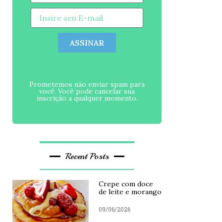
ASSINAR
Prometemos não enviar spam para
você. Você pode cancelar sua
inscrição a qualquer momento.
Recent Posts
Crepe com doce
de leite e morango
09/06/2026