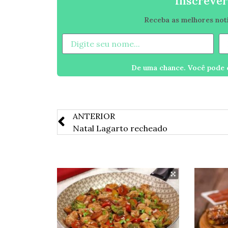
Inscrever
Receba as melhores notíc
De uma chance. Você pode c
ANTERIOR
Natal Lagarto recheado