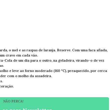
rda, o mel e as raspas de laranja. Reserve. Com uma faca afiada,
 um cravo em cada vão.
-Cola de um dia para o outro, na geladeira, virando-o de vez
ho.
molho e leve ao forno moderado (160 ºC), preaquecido, por cerca
nder com o molho da assadeira.
s.
coração.
NÃO PERCA!