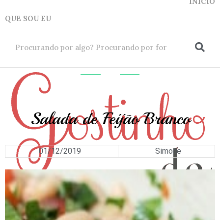
INICIO
QUE SOU EU
ok
ARROZ
E
GRÃOS
Salada de Feijão Branco
01/12/2019
Simone