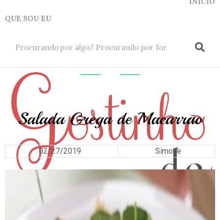
INICIO
QUE SOU EU
ok
MASSAS
Salada Grega de Macarrão
02/27/2019
Simone