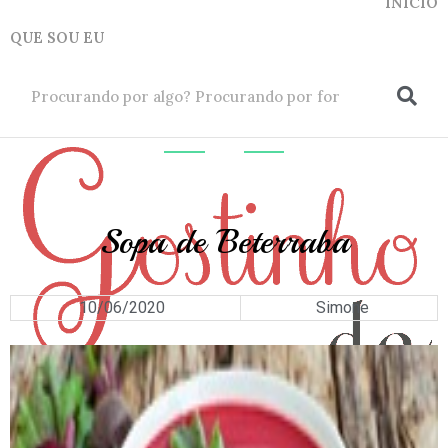
INICIO
QUE SOU EU
ok
SOPAS
Sopa de Beterraba
10/06/2020
Simone