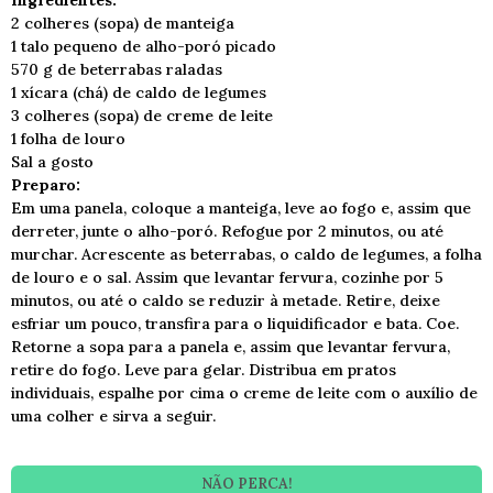
Ingredientes:
2 colheres (sopa) de manteiga
1 talo pequeno de alho-poró picado
570 g de beterrabas raladas
1 xícara (chá) de caldo de legumes
3 colheres (sopa) de creme de leite
1 folha de louro
Sal a gosto
Preparo:
Em uma panela, coloque a manteiga, leve ao fogo e, assim que
derreter, junte o alho-poró. Refogue por 2 minutos, ou até
murchar. Acrescente as beterrabas, o caldo de legumes, a folha
de louro e o sal. Assim que levantar fervura, cozinhe por 5
minutos, ou até o caldo se reduzir à metade. Retire, deixe
esfriar um pouco, transfira para o liquidificador e bata. Coe.
Retorne a sopa para a panela e, assim que levantar fervura,
retire do fogo. Leve para gelar. Distribua em pratos
individuais, espalhe por cima o creme de leite com o auxílio de
uma colher e sirva a seguir.
NÃO PERCA!