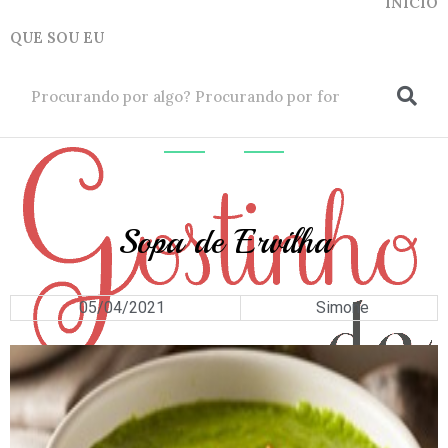
INICIO
QUE SOU EU
ok
SOPAS
Sopa de Ervilha
05/04/2021
Simone