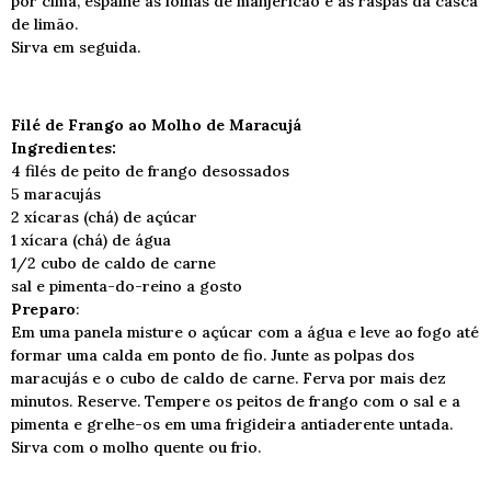
por cima, espalhe as folhas de manjericão e as raspas da casca
de limão.
Sirva em seguida.
Filé de Frango ao Molho de Maracujá
Ingredientes:
4 filés de peito de frango desossados
5 maracujás
2 xícaras (chá) de açúcar
1 xícara (chá) de água
1/2 cubo de caldo de carne
sal e pimenta-do-reino a gosto
Preparo
:
Em uma panela misture o açúcar com a água e leve ao fogo até
formar uma calda em ponto de fio. Junte as polpas dos
maracujás e o cubo de caldo de carne. Ferva por mais dez
minutos. Reserve. Tempere os peitos de frango com o sal e a
pimenta e grelhe-os em uma frigideira antiaderente untada.
Sirva com o molho quente ou frio.