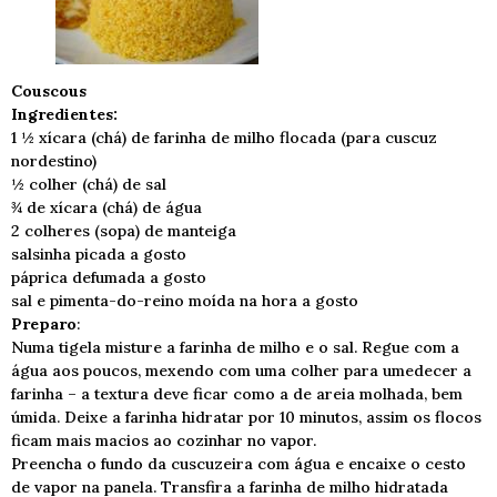
Couscous
Ingredientes:
1 ½ xícara (chá) de farinha de milho flocada (para cuscuz
nordestino)
½ colher (chá) de sal
¾ de xícara (chá) de água
2 colheres (sopa) de manteiga
salsinha picada a gosto
páprica defumada a gosto
sal e pimenta-do-reino moída na hora a gosto
Preparo
:
Numa tigela misture a farinha de milho e o sal. Regue com a
água aos poucos, mexendo com uma colher para umedecer a
farinha – a textura deve ficar como a de areia molhada, bem
úmida. Deixe a farinha hidratar por 10 minutos, assim os flocos
ficam mais macios ao cozinhar no vapor.
Preencha o fundo da cuscuzeira com água e encaixe o cesto
de vapor na panela. Transfira a farinha de milho hidratada