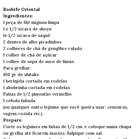
Rosbife Oriental
Ingredientes:
1 peça de filé mignon limpa
1 e 1/2 xícara de shoyu
1e 1/2 xícara de saquê
2 dentes de alho picadinhos
2 colheres de chá de gengibre ralado
1 colher de chá de açúcar
1 colher de sopa de suco de limão
Para grelhar:
100 gr de shitake
1 berinjela cortada em rodelas
1 abobrinha cortada em rodelas
Fatias de 1/2 pimentão vermelho
1 cebola fatiada
(ou qualquer outro legume que você queira usar: cenouras,
vagem cozida etc.)
Preparo
:
Corte os legumes em fatias de 1/2 cm. e coloque numa chapa
ou grelha até ficarem macios. Salpique com sal.