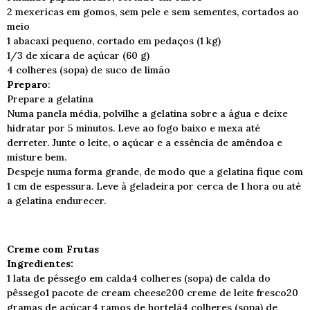
2 mexericas em gomos, sem pele e sem sementes, cortados ao
meio
1 abacaxi pequeno, cortado em pedaços (1 kg)
1/3 de xícara de açúcar (60 g)
4 colheres (sopa) de suco de limão
Preparo
:
Prepare a gelatina
Numa panela média, polvilhe a gelatina sobre a água e deixe
hidratar por 5 minutos. Leve ao fogo baixo e mexa até
derreter. Junte o leite, o açúcar e a essência de amêndoa e
misture bem.
Despeje numa forma grande, de modo que a gelatina fique com
1 cm de espessura. Leve à geladeira por cerca de 1 hora ou até
a gelatina endurecer.
Creme com Frutas
Ingredientes:
1 lata de pêssego em calda4 colheres (sopa) de calda do
pêssego1 pacote de cream cheese200 creme de leite fresco20
gramas de açúcar4 ramos de hortelã4 colheres (sopa) de