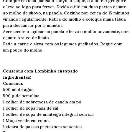
Coloque em uma panela o shoyo, o saquê, o alho e o gengibre
e leve ao fogo para ferver. Divida o filé em duas partes e junte
ao molho de shoyo, na panela. Cozinhe por cerca de 15 minutos
virando regularmente. Retire do molho e coloque numa tábua
para descansar por 5 minutos.
Acrescente o açúcar na panela e ferva o molho novamente, coe
e junte o suco de limão.
Fatie a carne e sirva com os legumes grelhados. Regue com
um pouco do molho.
Couscous com Lombinho ensopado
Ingredientes:
Couscous
500 ml de água
500 g de semolina
1 colher de sobremesa de canela em pó
1 colher de sopa rasa de sal
1 colher de sopa de manteiga integral sem sal
1 Maçã verde em cubos
1 xícara de passas pretas sem sementes