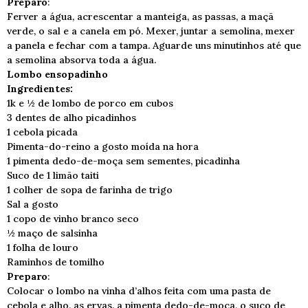
Preparo
:
Ferver a água, acrescentar a manteiga, as passas, a maçã
verde, o sal e a canela em pó. Mexer, juntar a semolina, mexer
a panela e fechar com a tampa. Aguarde uns minutinhos até que
a semolina absorva toda a água.
Lombo ensopadinho
Ingredientes:
1k e ½ de lombo de porco em cubos
3 dentes de alho picadinhos
1 cebola picada
Pimenta-do-reino a gosto moída na hora
1 pimenta dedo-de-moça sem sementes, picadinha
Suco de 1 limão taiti
1 colher de sopa de farinha de trigo
Sal a gosto
1 copo de vinho branco seco
½ maço de salsinha
1 folha de louro
Raminhos de tomilho
Preparo
:
Colocar o lombo na vinha d’alhos feita com uma pasta de
cebola e alho, as ervas, a pimenta dedo-de-moça, o suco de