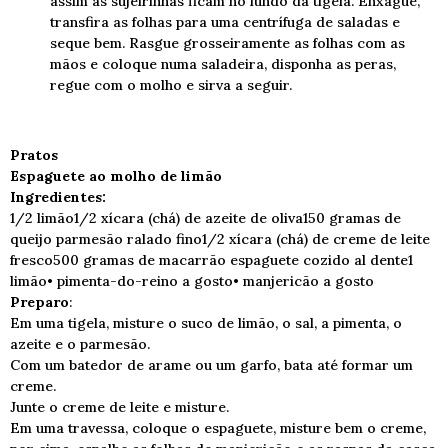
assim as sujeirinhas ficam no fundo da tigela. Enxague,
transfira as folhas para uma centrífuga de saladas e
seque bem. Rasgue grosseiramente as folhas com as
mãos e coloque numa saladeira, disponha as peras,
regue com o molho e sirva a seguir.
Pratos
Espaguete ao molho de limão
Ingredientes:
1/2 limão1/2 xícara (chá) de azeite de oliva150 gramas de
queijo parmesão ralado fino1/2 xícara (chá) de creme de leite
fresco500 gramas de macarrão espaguete cozido al dente1
limão• pimenta-do-reino a gosto• manjericão a gosto
Preparo
:
Em uma tigela, misture o suco de limão, o sal, a pimenta, o
azeite e o parmesão.
Com um batedor de arame ou um garfo, bata até formar um
creme.
Junte o creme de leite e misture.
Em uma travessa, coloque o espaguete, misture bem o creme,