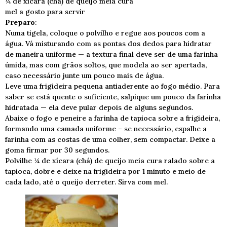
¼ de xícara (chá) de queijo meia cura
mel a gosto para servir
Preparo
:
Numa tigela, coloque o polvilho e regue aos poucos com a
água. Vá misturando com as pontas dos dedos para hidratar
de maneira uniforme — a textura final deve ser de uma farinha
úmida, mas com grãos soltos, que modela ao ser apertada,
caso necessário junte um pouco mais de água.
Leve uma frigideira pequena antiaderente ao fogo médio. Para
saber se está quente o suficiente, salpique um pouco da farinha
hidratada — ela deve pular depois de alguns segundos.
Abaixe o fogo e peneire a farinha de tapioca sobre a frigideira,
formando uma camada uniforme – se necessário, espalhe a
farinha com as costas de uma colher, sem compactar. Deixe a
goma firmar por 30 segundos.
Polvilhe ¼ de xícara (chá) de queijo meia cura ralado sobre a
tapioca, dobre e deixe na frigideira por 1 minuto e meio de
cada lado, até o queijo derreter. Sirva com mel.