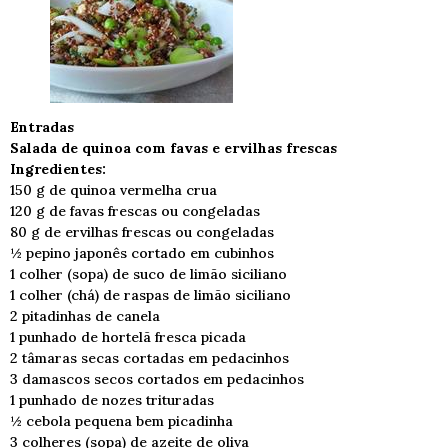
Entradas
Salada de quinoa com favas e ervilhas frescas
Ingredientes:
150 g de quinoa vermelha crua
120 g de favas frescas ou congeladas
80 g de ervilhas frescas ou congeladas
½ pepino japonês cortado em cubinhos
1 colher (sopa) de suco de limão siciliano
1 colher (chá) de raspas de limão siciliano
2 pitadinhas de canela
1 punhado de hortelã fresca picada
2 tâmaras secas cortadas em pedacinhos
3 damascos secos cortados em pedacinhos
1 punhado de nozes trituradas
½ cebola pequena bem picadinha
3 colheres (sopa) de azeite de oliva