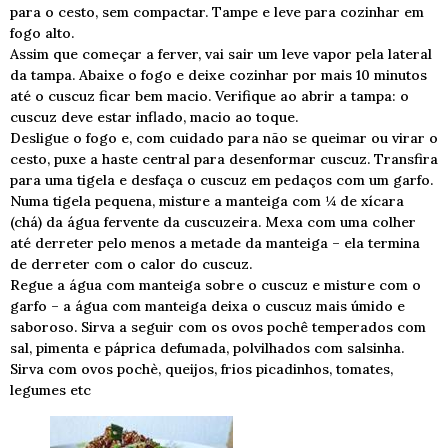
para o cesto, sem compactar. Tampe e leve para cozinhar em
fogo alto.
Assim que começar a ferver, vai sair um leve vapor pela lateral
da tampa. Abaixe o fogo e deixe cozinhar por mais 10 minutos
até o cuscuz ficar bem macio. Verifique ao abrir a tampa: o
cuscuz deve estar inflado, macio ao toque.
Desligue o fogo e, com cuidado para não se queimar ou virar o
cesto, puxe a haste central para desenformar cuscuz. Transfira
para uma tigela e desfaça o cuscuz em pedaços com um garfo.
Numa tigela pequena, misture a manteiga com ¼ de xícara
(chá) da água fervente da cuscuzeira. Mexa com uma colher
até derreter pelo menos a metade da manteiga – ela termina
de derreter com o calor do cuscuz.
Regue a água com manteiga sobre o cuscuz e misture com o
garfo – a água com manteiga deixa o cuscuz mais úmido e
saboroso. Sirva a seguir com os ovos pochê temperados com
sal, pimenta e páprica defumada, polvilhados com salsinha.
Sirva com ovos pochè, queijos, frios picadinhos, tomates,
legumes etc