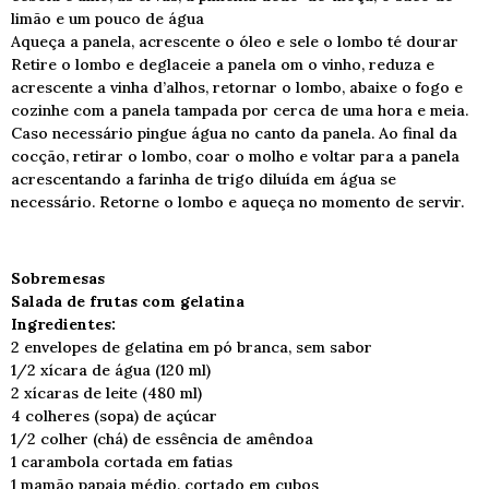
limão e um pouco de água
Aqueça a panela, acrescente o óleo e sele o lombo té dourar
Retire o lombo e deglaceie a panela om o vinho, reduza e
acrescente a vinha d’alhos, retornar o lombo, abaixe o fogo e
cozinhe com a panela tampada por cerca de uma hora e meia.
Caso necessário pingue água no canto da panela. Ao final da
cocção, retirar o lombo, coar o molho e voltar para a panela
acrescentando a farinha de trigo diluída em água se
necessário. Retorne o lombo e aqueça no momento de servir.
Sobremesas
Salada de frutas com gelatina
Ingredientes:
2 envelopes de gelatina em pó branca, sem sabor
1/2 xícara de água (120 ml)
2 xícaras de leite (480 ml)
4 colheres (sopa) de açúcar
1/2 colher (chá) de essência de amêndoa
1 carambola cortada em fatias
1 mamão papaia médio, cortado em cubos