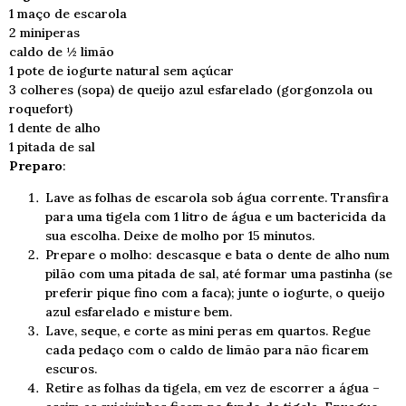
1 maço de escarola
2 miniperas
caldo de ½ limão
1 pote de iogurte natural sem açúcar
3 colheres (sopa) de queijo azul esfarelado (gorgonzola ou
roquefort)
1 dente de alho
1 pitada de sal
Preparo
:
Lave as folhas de escarola sob água corrente. Transfira
para uma tigela com 1 litro de água e um bactericida da
sua escolha. Deixe de molho por 15 minutos.
Prepare o molho: descasque e bata o dente de alho num
pilão com uma pitada de sal, até formar uma pastinha (se
preferir pique fino com a faca); junte o iogurte, o queijo
azul esfarelado e misture bem.
Lave, seque, e corte as mini peras em quartos. Regue
cada pedaço com o caldo de limão para não ficarem
escuros.
Retire as folhas da tigela, em vez de escorrer a água –