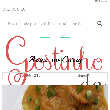
INICIO
QUE SOU EU
ok
ARROZ
E
GRÃOS
Arroz ao Curry
06/08/2019
Simone