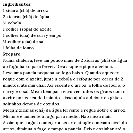
Ingredientes:
1 xícara (chá) de arroz
2 xícaras (chá) de água
½ cebola
1 colher (sopa) de azeite
1 colher (chá) de curry em pó
½ colher (chá) de sal
1 folha de louro
Preparo:
Numa chaleira, leve um pouco mais de 2 xícaras (chá) de água
ao fogo baixo para ferver. Descasque e pique a cebola.
Leve uma panela pequena ao fogo baixo. Quando aquecer,
regue com o azeite, junte a cebola e refogue por cerca de 2
minutos, até murchar. Acrescente o arroz, a folha de louro, o
curry e o sal. Mexa bem para envolver todos os grãos com o
azeite por cerca de 1 minuto – isso ajuda a deixar os grãos
soltinhos depois de cozidos.
Meça 2 xícaras (chá) da água fervente e regue sobre o arroz.
Misture e aumente o fogo para médio. Não mexa mais.
Assim que a água começar a secar e atingir o mesmo nível do
arroz, diminua o fogo e tampe a panela. Deixe cozinhar até o