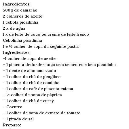
Ingredientes:
500g de camarão
2 colheres de azeite
1 cebola picadinha
2 x de água
1 x de leite de coco ou creme de leite fresco
Cebolinha picadinha
1 e ½ colher de sopa da seguinte pasta:
Ingredientes:
-1 colher de sopa de azeite
– 1 pimenta dedo-de-moça sem sementes e bem picadinha
– 1 dente de alho amassado
– 1 colher de chá de gengibre
– 1 colher de chá de cominho
– 1 colher de café de pimenta caiena
– ½ colher de sopa de páprica
– 1 colher de chá de curry
– Coentro
– 1 colher de sopa de extrato de tomate
– 1 pitada de sal
Preparo: