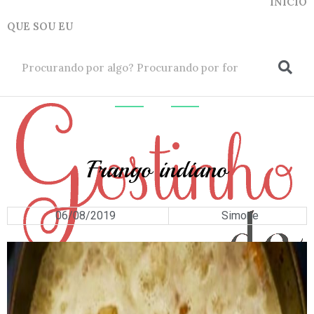
INICIO
QUE SOU EU
ok
AVES
Frango indiano
06/08/2019
Simone