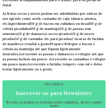
Excelente acompanhamento para o tender, peru ou pernil de
Natal.
As frutas secas e nozes podem ser substituídas por outras de
seu agrado como avelã, castanha de caju, tâmara, ameixa,
etc.Ingredientes100 g de bacon em cubinhos ou tiras100 g de
cebola picadinha100 g de manteiga50 g de passas sem
sementes50 g de damascos secos picados50 g de nozes
picadas50 g de castanha-do-pará picadas2 xícaras de farinha
de mandioca cruaSal a gostoPreparo:Refogue o bacon e
cebola na manteiga até que fiquem ligeiramente
dourados.Acrescente as passas e damascos e refogue até que
as passas inchem um pouco. Acrescente as castanhas e refogue
um pouco mais.Acrescente a farinha, tempere com sal e deixe
tostar ligeiramente ou a gosto.
NÃO PERCA!
Inscrever-se para Newsletter
Receba as melhores notícias sobre culinária, dicas e muito
mais!