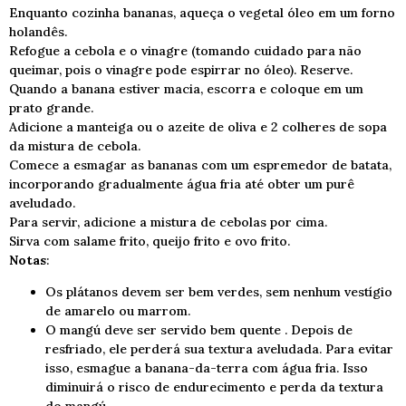
Enquanto cozinha bananas, aqueça o vegetal óleo em um forno
holandês.
Refogue a cebola e o vinagre (tomando cuidado para não
queimar, pois o vinagre pode espirrar no óleo). Reserve.
Quando a banana estiver macia, escorra e coloque em um
prato grande.
Adicione a manteiga ou o azeite de oliva e 2 colheres de sopa
da mistura de cebola.
Comece a esmagar as bananas com um espremedor de batata,
incorporando gradualmente água fria até obter um purê
aveludado.
Para servir, adicione a mistura de cebolas por cima.
Sirva com salame frito, queijo frito e ovo frito.
Notas
:
Os plátanos devem ser bem verdes, sem nenhum vestígio
de amarelo ou marrom.
O mangú deve ser servido bem quente . Depois de
resfriado, ele perderá sua textura aveludada. Para evitar
isso, esmague a banana-da-terra com água fria. Isso
diminuirá o risco de endurecimento e perda da textura