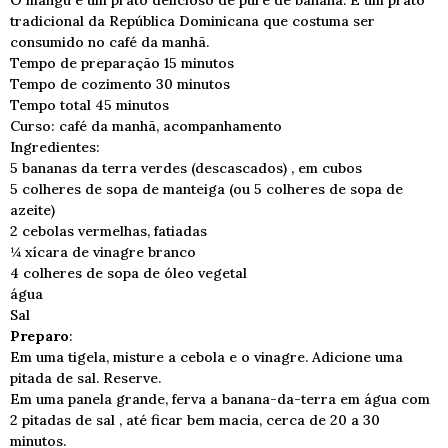
O mangú é um prato delicioso de purê de banana. É um prato
tradicional da República Dominicana que costuma ser
consumido no café da manhã.
Tempo de preparação 15 minutos
Tempo de cozimento 30 minutos
Tempo total 45 minutos
Curso: café da manhã, acompanhamento
Ingredientes:
5 bananas da terra verdes (descascados) , em cubos
5 colheres de sopa de manteiga (ou 5 colheres de sopa de
azeite)
2 cebolas vermelhas, fatiadas
¼ xícara de vinagre branco
4 colheres de sopa de óleo vegetal
água
Sal
Preparo
:
Em uma tigela, misture a cebola e o vinagre. Adicione uma
pitada de sal. Reserve.
Em uma panela grande, ferva a banana-da-terra em água com
2 pitadas de sal , até ficar bem macia, cerca de 20 a 30
minutos.